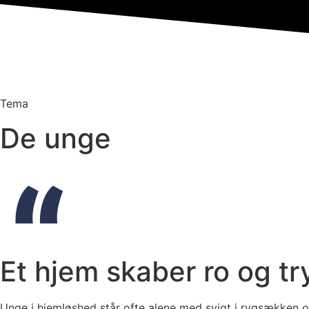
Tema
De unge
Et hjem skaber ro og t
Unge i hjemløshed står ofte alene med svigt i rygsækken og