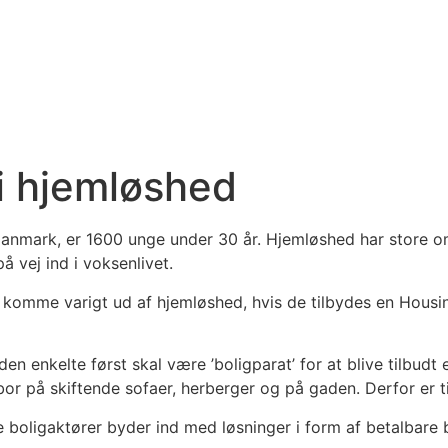
i hjemløshed
i Danmark, er 1600 unge under 30 år. Hjemløshed har stor
å vej ind i voksenlivet.
n komme varigt ud af hjemløshed, hvis de tilbydes en Housin
den enkelte først skal være ’boligparat’ for at blive tilbudt
or på skiftende sofaer, herberger og på gaden. Derfor er ti
 boligaktører byder ind med løsninger i form af betalbare bo