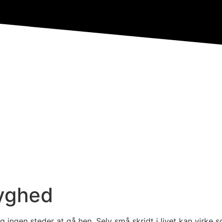
ryghed
 ingen steder at gå hen. Selv små skridt i livet kan virke 