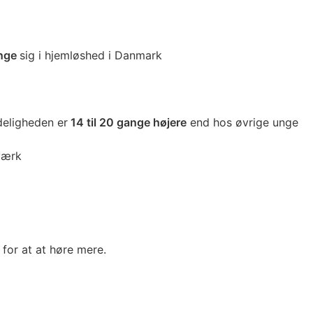
nge
sig i hjemløshed i Danmark
deligheden er
14 til 20 gange højere
end hos øvrige unge
værk
 for at at høre mere.