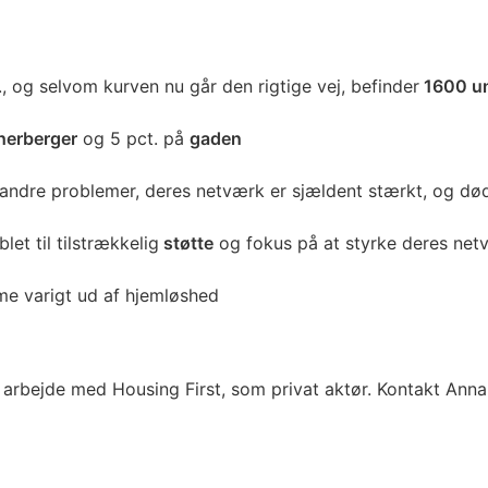
, og selvom kurven nu går den rigtige vej, befinder
1600 u
herberger
og 5 pct. på
gaden
andre problemer, deres netværk er sjældent stærkt, og dø
blet til tilstrækkelig
støtte
og fokus på at styrke deres net
e varigt ud af hjemløshed
e arbejde med Housing First, som privat aktør. Kontakt Anna